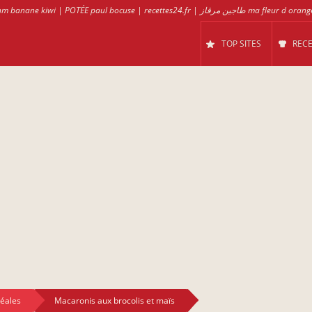
hm banane kiwi
|
POTÉE paul bocuse
|
recettes24.fr
|
طاجين مرقاز ma fleur d oran
TOP SITES
REC
réales
Macaronis aux brocolis et maïs