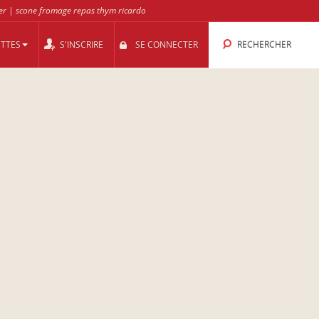
ger
|
scone fromage repas thym ricardo
ETTES
S'INSCRIRE
SE CONNECTER
RECHERCHER