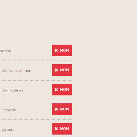
NON
terian
NON
 des fruits de mer
NON
c des légumes
NON
 les verts
NON
 du porc