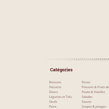
 Catégories 
Boissons
Pizzas
Desserts
Poissons & Fruits d
Divers
Poulet & Volailles
Légumes et Tofu
Salades
Oeufs
Sauces
Pains
Soupes & potages