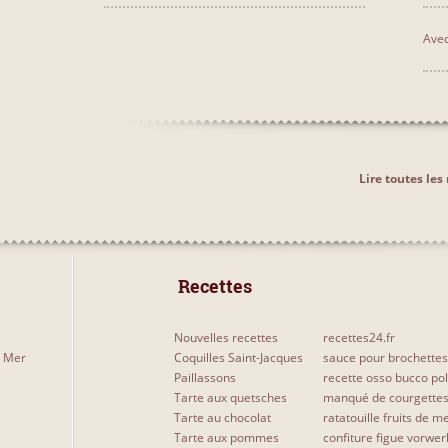
Avec
Lire toutes le
 Recettes 
Nouvelles recettes
recettes24.fr
e Mer
Coquilles Saint-Jacques
sauce pour brochettes
Paillassons
recette osso bucco po
Tarte aux quetsches
manqué de courgette
Tarte au chocolat
ratatouille fruits de m
Tarte aux pommes
confiture figue vorwer