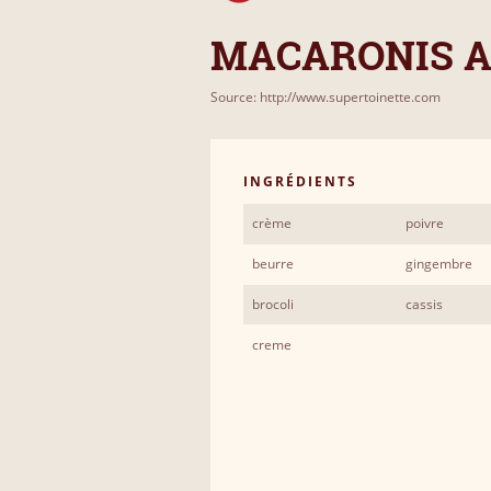
MACARONIS A
Source: http://www.supertoinette.com
INGRÉDIENTS
crème
poivre
beurre
gingembre
brocoli
cassis
creme