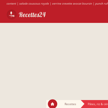
content
|
salade couscous royale
|
verrine crevette avocat boursin
|
punch ru
Recettes
Pâtes, riz & cé