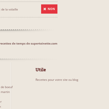
NON
 de la volaille
s recettes de temps de supertoinette.com
Utile
Recettes pour votre site ou blog
 de boeuf
l martin
s
er
k