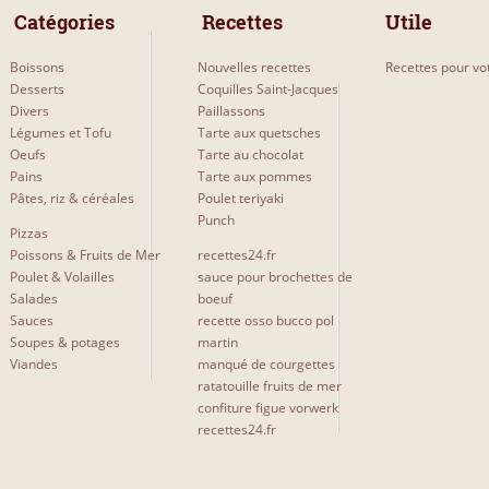
 Catégories 
 Recettes 
Utile
Boissons
Nouvelles recettes
Recettes pour vot
Desserts
Coquilles Saint-Jacques
Divers
Paillassons
Légumes et Tofu
Tarte aux quetsches
Oeufs
Tarte au chocolat
Pains
Tarte aux pommes
Pâtes, riz & céréales
Poulet teriyaki
Punch
Pizzas
Poissons & Fruits de Mer
recettes24.fr
Poulet & Volailles
sauce pour brochettes de
Salades
boeuf
Sauces
recette osso bucco pol
Soupes & potages
martin
Viandes
manqué de courgettes
ratatouille fruits de mer
confiture figue vorwerk
recettes24.fr