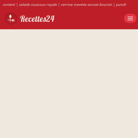
content
|
salade couscous royale
|
verrine crevette avocat boursin
|
punch
ruhm banane kiwi
|
POTÉE paul bocuse
|
recettes24.fr
|
طاجين مرقاز ma fleur d
oranger
|
scone fromage repas thym ricardo