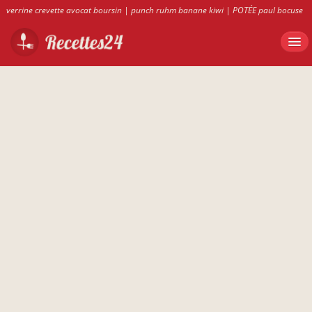
verrine crevette avocat boursin
|
punch ruhm banane kiwi
|
POTÉE paul bocuse
|
recettes24.fr
|
soufflé thon et courgette marmiton
|
recettes de salsa
|
brochette poulet tandoori ananas