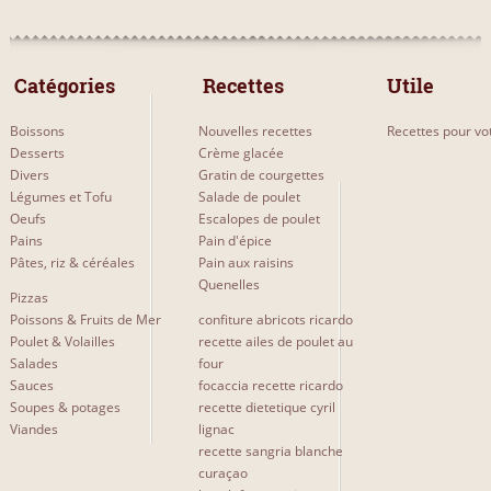
Médaillons de veau farcis
8
Médaillons de porc à la crème de persil
8
 Catégories 
 Recettes 
Utile
Médaillons de porc, sauce crémeuse aux pommes
7
Boissons
Nouvelles recettes
Recettes pour vot
Médaillons de porc avec chutney de pêches et gingembre
5
Desserts
Crème glacée
Divers
Gratin de courgettes
Médaillons de porc,sauce aux canneberges
4
Légumes et Tofu
Salade de poulet
Oeufs
Escalopes de poulet
Médaillons de perche et sa crème de légumes
4
Pains
Pain d'épice
Pâtes, riz & céréales
Pain aux raisins
Plus...
Quenelles
Pizzas
Poissons & Fruits de Mer
confiture abricots ricardo
Poulet & Volailles
recette ailes de poulet au
SITES & BLOGS
Salades
four
Sauces
focaccia recette ricardo
lemarmitondecesdames
2
Soupes & potages
recette dietetique cyril
Viandes
lignac
recette sangria blanche
curaçao