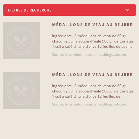
FILTRES DE RECHERCHE
MÉDAILLONS DE VEAU AU BEURRE
TYPE DE RECETTE
MAITRE D’HÔTEL[...]
Ingrédients : 8 médaillons de veau de 80 gr
Avec des fruits
0
chacun 2 cuil à soupe d’huile 500 gr de tomates
1 cuil à café d’huile d’olive 12 feuilles de basilic
Poivre, sel[...]
Avec des légumes
0
Source: lemarmitondecesdames.blogspot.com
Avec des pâtes
0
MÉDAILLONS DE VEAU AU BEURRE
Avec les verts
0
MAITRE D’HÔTEL[...]
Ingrédients : 8 médaillons de veau de 80 gr
Avec du boeuf
0
chacun 2 cuil à soupe d’huile 500 gr de tomates
1 cuil à café d’huile d’olive 12 feuilles de[...]
Avec du porc
0
Source: lemarmitondecesdames.blogspot.com
Avec de la viande hachée
0
Avec de la volaille
0